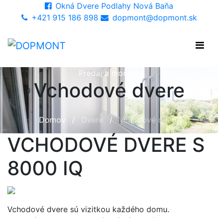
Okná Dvere Podlahy Nová Baňa
+421 915 186 898
dopmont@dopmont.sk
Predaj a montáž
Vchodové dvere
Domov
/
Dvere
/
Vchodové dvere
VCHODOVÉ DVERE S
8000 IQ
Vchodové dvere sú vizitkou každého domu.