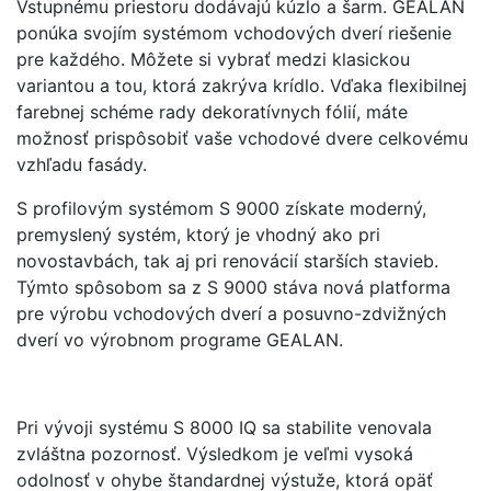
Vstupnému priestoru dodávajú kúzlo a šarm. GEALAN
ponúka svojím systémom vchodových dverí riešenie
pre každého. Môžete si vybrať medzi klasickou
variantou a tou, ktorá zakrýva krídlo. Vďaka flexibilnej
farebnej schéme rady dekoratívnych fólií, máte
možnosť prispôsobiť vaše vchodové dvere celkovému
vzhľadu fasády.
S profilovým systémom S 9000 získate moderný,
premyslený systém, ktorý je vhodný ako pri
novostavbách, tak aj pri renovácií starších stavieb.
Týmto spôsobom sa z S 9000 stáva nová platforma
pre výrobu vchodových dverí a posuvno-zdvižných
dverí vo výrobnom programe GEALAN.
Pri vývoji systému S 8000 IQ sa stabilite venovala
zvláštna pozornosť. Výsledkom je veľmi vysoká
odolnosť v ohybe štandardnej výstuže, ktorá opäť