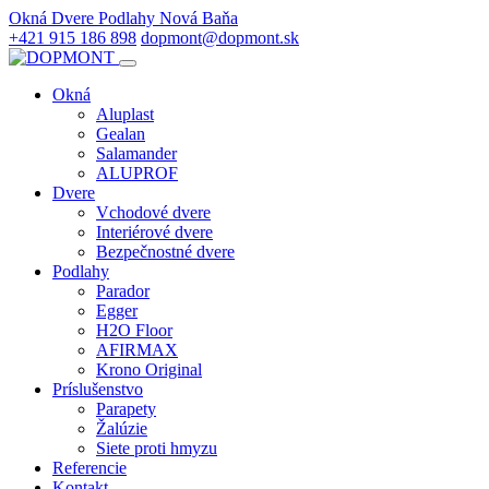
Okná Dvere Podlahy Nová Baňa
+421 915 186 898
dopmont@dopmont.sk
Okná
Aluplast
Gealan
Salamander
ALUPROF
Dvere
Vchodové dvere
Interiérové dvere
Bezpečnostné dvere
Podlahy
Parador
Egger
H2O Floor
AFIRMAX
Krono Original
Príslušenstvo
Parapety
Žalúzie
Siete proti hmyzu
Referencie
Kontakt