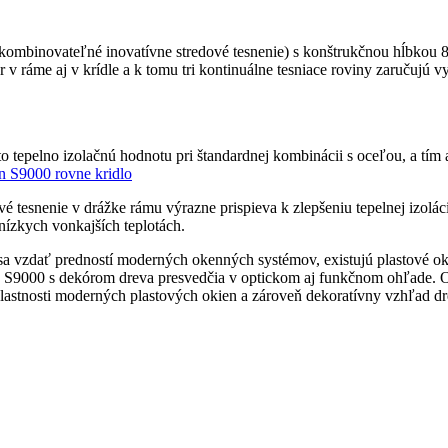
mbinovateľné inovatívne stredové tesnenie) s konštrukčnou hĺbkou 83 
v ráme aj v krídle a k tomu tri kontinuálne tesniace roviny zaručujú vy
to tepelno izolačnú hodnotu pri štandardnej kombinácii s oceľou, a tí
vé tesnenie v drážke rámu výrazne prispieva k zlepšeniu tepelnej izolá
nízkych vonkajších teplotách.
sa vzdať predností moderných okenných systémov, existujú plastové okn
 S9000 s dekórom dreva presvedčia v optickom aj funkčnom ohľade. Od
 vlastnosti moderných plastových okien a zároveň dekoratívny vzhľad dr