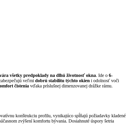
vára všetky predpoklady na dlhú životnosť okna
. Ide o
6-
 zabezpečujú veľmi
dobrú stabilitu týchto okien
i odolnosť voči
omfort čistenia
vďaka príslušnej dimenzovanej drážke rámu.
vatívnu konštrukciu profilu, vynikajúco spĺňajú požiadavky kladené
 súčasnom zvýšení komfortu bývania. Dosiahnuté úspory šetria