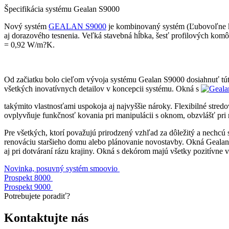
Špecifikácia systému Gealan S9000
Nový systém
GEALAN S9000
je kombinovaný systém (Ľubovoľne ko
aj dorazového tesnenia. Veľká stavebná hĺbka, šesť profilových komôr 
= 0,92 W/m?K.
Od začiatku bolo cieľom vývoja systému Gealan S9000
dosiahnuť tú
všetkých inovatívnych detailov v koncepcii systému. Okná s
takýmito vlastnosťami uspokoja aj najvyššie nároky. Flexibilné stredo
ovplyvňuje funkčnosť kovania pri manipulácii s oknom, obzvlášť pri 
Pre všetkých, ktorí považujú prirodzený vzhľad za dôležitý a nechcú 
renováciu staršieho domu alebo plánovanie novostavby. Okná Gealan
aj pri dotváraní rázu krajiny. Okná s dekórom majú všetky pozitívne
Novinka, posuvný systém smoovio
Prospekt 8000
Prospekt 9000
Potrebujete poradiť?
Kontaktujte nás