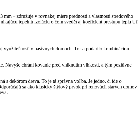
mm – združuje v rovnakej miere prednosti a vlastnosti stredového
nikajúcu tepelnú izoláciu o čom svedčí aj koeficient prestupu tepla Uf
m aj využiteľnosť v pasívnych domoch. To sa podarilo kombináciou
cie. Navyše chráni kovanie pred vniknutím vlhkosti, a tým pozitívne
á s dekórom dreva. To je tá správna voľba. Je jedno, či ide o
porúčajú sa ako klasický štýlový prvok pri renovácií starých domov
eva.