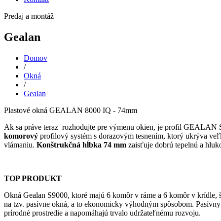
Predaj a montáž
Gealan
Domov
/
Okná
/
Gealan
Plastové okná GEALAN 8000 IQ - 74mm
Ak sa práve teraz rozhodujte pre výmenu okien, je profil GEALAN 
komorový
profilový systém s dorazovým tesnením, ktorý ukrýva ve
vlámaniu.
Konštrukčná hĺbka 74 mm
zaisťuje dobrú tepelnú a hlu
TOP PRODUKT
Okná Gealan S9000, ktoré majú 6 komôr v ráme a 6 komôr v krídle, š
na tzv. pasívne okná, a to ekonomicky výhodným spôsobom. Pasívny
prírodné prostredie a napomáhajú trvalo udržateľnému rozvoju.