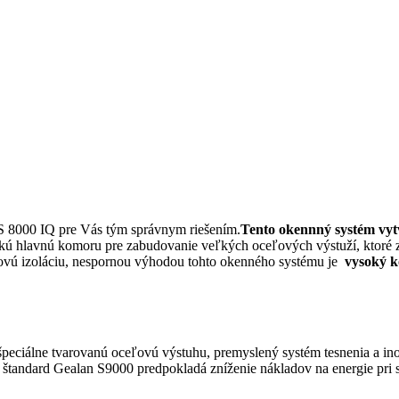
S 8000 IQ pre Vás tým správnym riešením.
Tento okennný systém vyt
ľkú hlavnú komoru pre zabudovanie veľkých oceľových výstuží, ktoré
kovú izoláciu, nespornou výhodou tohto okenného systému je
vysoký k
peciálne tvarovanú oceľovú výstuhu, premyslený systém tesnenia a ino
 štandard Gealan S9000
predpokladá zníženie nákladov na energie pri