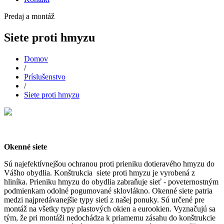
Predaj a montáž
Siete proti hmyzu
Domov
/
Príslušenstvo
/
Siete proti hmyzu
Okenné siete
Sú najefektívnejšou ochranou proti prieniku dotieravého hmyzu do
Vášho obydlia. Konštrukcia siete proti hmyzu je vyrobená z
hliníka. Prieniku hmyzu do obydlia zabraňuje sieť - poveternostným
podmienkam odolné pogumované sklovlákno. Okenné siete patria
medzi najpredávanejšie typy sietí z našej ponuky. Sú určené pre
montáž na všetky typy plastových okien a eurookien. Vyznačujú sa
tým, že pri montáži nedochádza k priamemu zásahu do konštrukcie