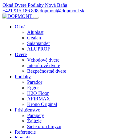
Okná Dvere Podlahy Nová Baňa
+421 915 186 898
dopmont@dopmont.sk
Okná
Aluplast
Gealan
Salamander
ALUPROF
Dvere
Vchodové dvere
Interiérové dvere
Bezpečnostné dvere
Podlahy
Parador
Egger
H2O Floor
AFIRMAX
Krono Original
Príslušenstvo
Parapety
Žalúzie
Siete proti hmyzu
Referencie
Kontakt